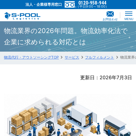
0120-958-944
法人・企業様専用窓口
（平日9:00～18:00）
お問合わせ
MENU
物流業界の2026年問題。物流効率化法で
企業に求められる対応とは
物流代行・アウトソーシングTOP
サービス
フルフィルメント
物流業界
2026年7月3日